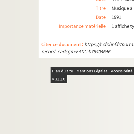
Titre
Musique à 
Date
1991
Importance matérielle
1 affiche 
Citer ce document :
https://ccfr.bnf.fr/por
record=eadcgm:EADC:b79404646
Plan du site
Mentions Légales
Accessibilit
v 31.1.0