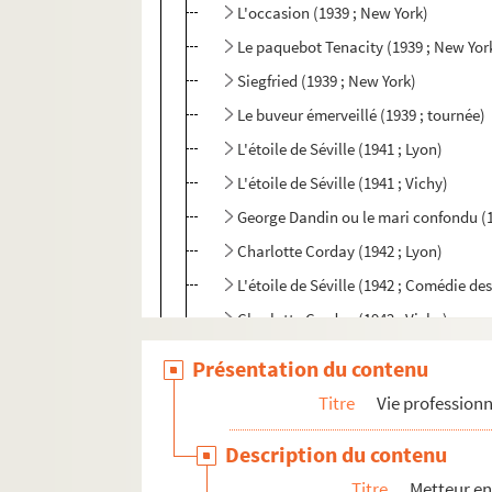
L'occasion (1939 ; New York)
Le paquebot Tenacity (1939 ; New Yor
Siegfried (1939 ; New York)
Le buveur émerveillé (1939 ; tournée)
L'étoile de Séville (1941 ; Lyon)
L'étoile de Séville (1941 ; Vichy)
George Dandin ou le mari confondu (1
Charlotte Corday (1942 ; Lyon)
L'étoile de Séville (1942 ; Comédie d
Charlotte Corday (1942 ; Vichy)
Les perses (1944 ; Sorbonne)
Présentation du contenu
Les gueux au paradis (1945 ; Studio 
Titre
Vie professionn
La famille Shéhérazade (1945 ; Studi
Description du contenu
La maison de Bernarda Alba (1945 ; S
Titre
Metteur en
Les perses (1945 ; tournée)