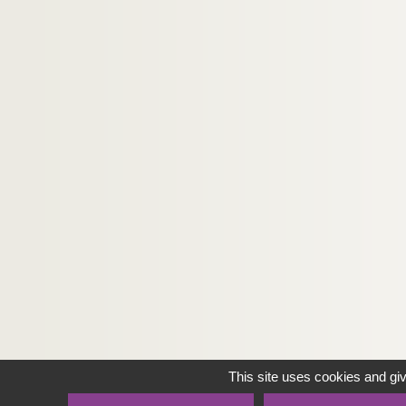
L'inconnue d'Arras (1962 ; tournée)
La jeune fille Violaine (1962 ; tournée)
L'avare (1962-1963 ; tournée)
George Dandin (1963 ; Septeuil)
Le barbier de Séville (1963 ; Nangis)
Cyrano de Bergerac (1963 ; Sarlat)
Le malade imaginaire (1963 ; Sarlat)
Le songe d'une nuit d'été (1963 ; Sarla
L'avare (1964 ; Studio des Champs-El
Maître Pathelin (1964 ; Théâtre Récam
L'avare (1964 ; Berlin)
Le barbier de Séville (1964 ; Hambour
L'échange (1964 ; Beaune)
This site uses cookies and gi
Le malade imaginaire (1964 ; Studio