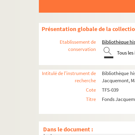
Vie professionnelle
Acteur
Metteur en scène
Présentation globale de la collecti
Le jeu de Robin et Marion (1934 ; Sor
Etablissement de
Bibliothèque his
Festival Rutebeuf (1936 ; Sorbonne)
conservation
Tous les
Ballet symphonique (1936 ; Foyer de la
La mondanité et la conversion de Mar
Intitulé de l'instrument de
Bibliothèque his
Les perses (1936 ; Sorbonne)
recherche
Jacquemont, Ma
Les perses (1936 ; Provins)
Cote
TFS-039
Jeu de Noël 1936
Titre
Fonds Jacquemo
Amphitryon (1937 ; Institut d'art et d
La farce de maitre Pathelin (1937 ; S
Judas (1937 ; Sorbonne)
Dans le document :
La jalousie du barbouillé (1937 ; New 