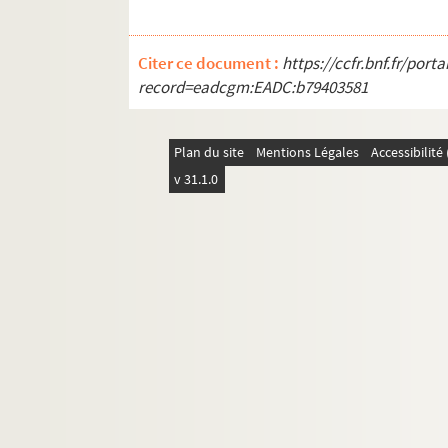
Les gueux au paradis (1950 ; Théâtre 
Die Kamelien = Camélias (1950 ; Wie
Citer ce document :
https://ccfr.bnf.fr/por
Les gueux au paradis (1950 ; Rennes)
record=eadcgm:EADC:b79403581
Cymbeline (1951 ; Quimper)
L'amour de Don Perlimplin avec Bélise
Plan du site
Mentions Légales
Accessibilit
Les noces de sang (1951 ; Studio des
v 31.1.0
Le village des miracles (1952 ; Studi
L'île au trésor (1953 ; Théâtre de la P
Cadet Roussel (1953 ; Marseille)
Les perses (1953 ; Sorbonne)
Eugénie les larm' aux yeux (1954 ; S
Paris, à nous deux ! ou le nouveau Ra
La maison de Bernarda Alba (1954 ; S
Neuf siècles d'histoire au coeur du Ber