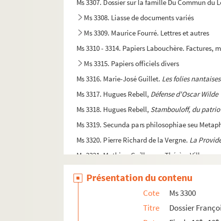
Ms 3307. Dossier sur la famille Du Commun du L
Ms 3308. Liasse de documents variés
Ms 3309. Maurice Fourré. Lettres et autres
Ms 3310 - 3314. Papiers Labouchère. Factures, m
Ms 3315. Papiers officiels divers
Ms 3316. Marie-José Guillet.
Les folies nantaises
Ms 3317. Hugues Rebell,
Défense d'Oscar Wilde
Ms 3318. Hugues Rebell,
Stambouloff, du patriot
Ms 3319. Secunda pars philosophiae seu Metaph
Ms 3320. Pierre Richard de la Vergne.
La Provid
Ms 3321. Mathieu-Guillaume-Thérèse Villenave.
Ms 3322 - 3323. Charles Monselet : La lorgnett
Présentation du contenu
Ms 3324. Alphonse Jarnoux, chanoine. Le belle 
Cote
Ms 3300
Ms 3325. Lettres de Colette à Yvonne Brochard et
Titre
Dossier Franço
Ms 3326. Charles Monselet. La lorgnette littér
e
e