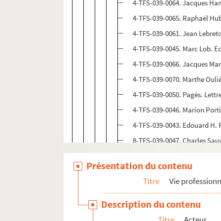
4-TFS-039-0064. Jacques Ham
4-TFS-039-0065. Raphaël Hub
4-TFS-039-0061. Jean Lebret
4-TFS-039-0045. Marc Lob. 
4-TFS-039-0066. Jacques Ma
4-TFS-039-0070. Marthe Ouli
4-TFS-039-0050. Pagès. Lett
4-TFS-039-0046. Marion Portie
4-TFS-039-0043. Edouard H. 
8-TFS-039-0047. Charles Sau
4-TFS-039-0044. Schauspielh
Présentation du contenu
8-TFS-039-0043. Jean-Michel
Titre
Vie professionn
4-TFS-039-0039. Siroux. Let
4-TFS-039-0069. Syndicat des
Description du contenu
4-TFS-039-0052. Théâtre mun
Titre
Acteur