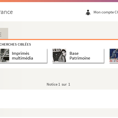
rance
Mon compte C
E
CHERCHES CIBLÉES
Imprimés
Base
multimédia
Patrimoine
Notice
1 sur 1