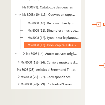
Ms 8008 (9). Catalogue des oeuvres
Ms 8008 (10)-(13). Oeuvres en rapport avec la ville de Lyo
Ms 8008 (10). Deux marches lyonnaises du Grand Sièc
Ms 8008 (11). Dinandier : musique de film documentai
Ms 8008 (12). Lyon (pour le piano) par Franz Liszt
Ms 8008 (13). Lyon, capitale des Gaules
Ms 8008 (14). Autres oeuvres originales et harmonisati
Ms 8008 (15)-(24). Carrière musicale d'Ennemond Trillat
Ms 8008 (25). Articles d'Ennemond Trillat
Ms 8008 (26)-(27). Correspondance
Ms 8008 (28)-(29). Portraits d'Ennemond Trillat