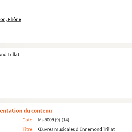
yon, Rhône
nd Trillat
entation du contenu
Cote
Ms 8008 (9)-(14)
s anciennes
Titre
Œuvres musicales d'Ennemond Trillat