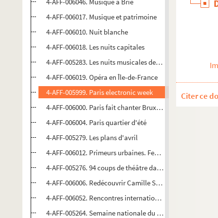
4-AFF-006046. Musique à Brie
4-AFF-006017. Musique et patrimoine
4-AFF-006010. Nuit blanche
4-AFF-006018. Les nuits capitales
4-AFF-005283. Les nuits musicales de Paris
Im
4-AFF-006019. Opéra en Île-de-France
4-AFF-005999. Paris electronic week
Citer ce d
4-AFF-006000. Paris fait chanter Bruxelles
4-AFF-006004. Paris quartier d'été
4-AFF-005279. Les plans d'avril
4-AFF-006012. Primeurs urbaines. Festival des arts de la p
4-AFF-005276. 94 coups de théâtre dans le Val-de-Marne
4-AFF-006006. Redécouvrir Camille Saint-Saens, musicien
4-AFF-006052. Rencontres internationales de compositio
4-AFF-005264. Semaine nationale du théâtre