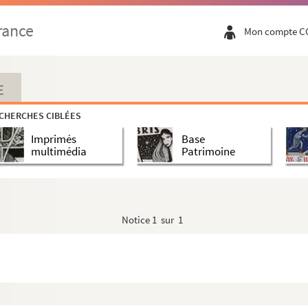
rance
Mon compte C
E
CHERCHES CIBLÉES
Imprimés
Base
multimédia
Patrimoine
Notice
1 sur 1