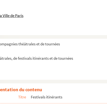
 Ville de Paris
compagnies théâtrales et de tournées
rales, de festivals itinérants et de tournées
nique contemporain à Paris
entation du contenu
ontemporain à Paris
Titre
Festivals itinérants