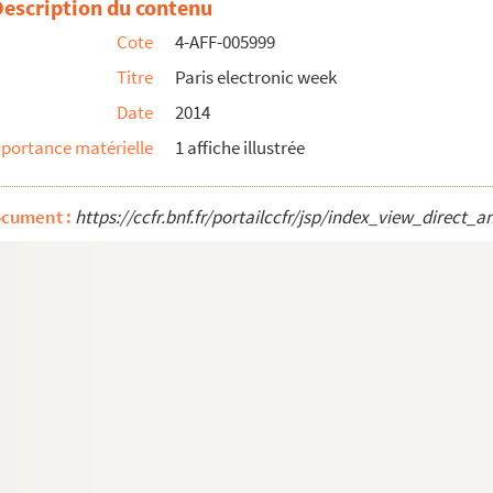
Description du contenu
Cote
4-AFF-005999
Titre
Paris electronic week
Date
2014
portance matérielle
1 affiche illustrée
ocument :
https://ccfr.bnf.fr/portailccfr/jsp/index_view_dire
arole de la Boucle Nord de la Seine
 français
n musicale de Cergy-Pontoise