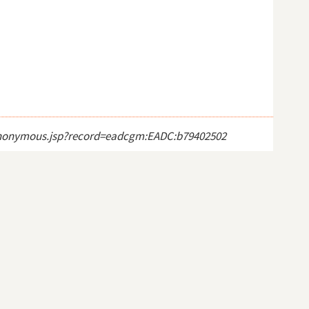
ct_anonymous.jsp?record=eadcgm:EADC:b79402502