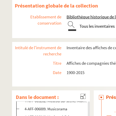
4-AFF-005289. Fêtes d'été des Buttes Chaumont
Présentation globale de la collection
4-AFF-006011. Fêtes d'automne
Etablissement de
Bibliothèque historique de la
4-AFF-005616. Jazz à la Villette
conservation
Tous les inventaires
4-AFF-005993. Jazz à Vienne
4-AFF-005995. Jazz et polar
4-AFF-005996. Jazz For Ville
Intitulé de l'instrument de
Inventaire des affiches de 
4-AFF-005994. Jazz sur Seine
recherche
4-AFF-005982. Journées de musique amateur
Titre
Affiches de compagnies théât
4-AFF-006039. Les journées Ravel
Date
1900-2015
4-AFF-005256. Kiosques à chanson
4-AFF-005263. Londres sur scène. Mois du théâtre britan
Marais festival off
Dans le document :
Prés
4-AFF-005262. Moscou sur scène. Mois du théâtre russe c
4-AFF-006009. Musicorama