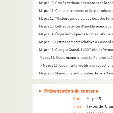
Ms pcs 10. Procès-verbaux des séances de la s
Ms pcs 11. Cahier de comptes et livre de raison
Ms pcs 12. "Histoire genealogique de... Des Ferre
Ms pcs 13. Lettres patentes d'anoblissement co
Ms pcs 14. Éloge historique de Nicolas Fabri sei
Ms pcs 15. Lettres patentes relatives à Gaspard 
e
Ms pcs 16. Georges Granai. Le XX
siècle : Perm
Ms pcs 17. Copie manuscrite de La Perle de la 
Ms pcs 18. Documents relatifs aux collections
Ms pcs 19. Manuscrits autographes du père Xavi
Ms pcs 20. Contrat de mariage
Ms pcs 21. Lettre de Paul Arène à Laffont
Présentation du contenu
Ms pcs 22. Lettre de Jean Aicard à un destinata
Cote
Ms pcs 5
Ms pcs 23. Lettre du vicomte d'Arlincourt à un 
Titre
Textes de
Char
Ms pcs 24. Relation de la prise de fonction du