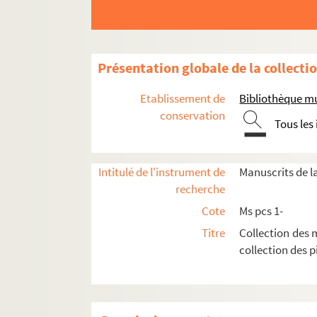
Présentation globale de la collecti
Etablissement de
Bibliothèque m
conservation
Tous les
Intitulé de l'instrument de
Manuscrits de l
recherche
Cote
Ms pcs 1-
Ms pcs 1. Jean-Antoine Houdon. Reçu de paiem
Titre
Collection des 
collection des p
Ms pcs 2. Lettre autographe d'Henri Matisse à 
Ms pcs 3. Léo Larguier. Le pauvre Humilis
Ms pcs 4. Lettres de Salomon Reinach à Liane 