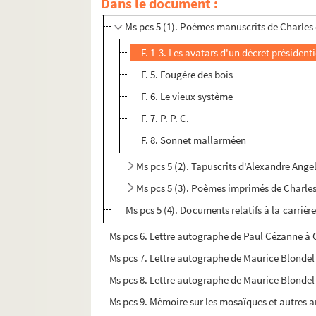
Ms pcs 5. Textes de Charles de Mongins-Roquefo
Dans le document :
Ms pcs 5 (1). Poèmes manuscrits de Charle
F. 1-3. Les avatars d'un décret présidenti
F. 5. Fougère des bois
F. 6. Le vieux système
F. 7. P. P. C.
F. 8. Sonnet mallarméen
Ms pcs 5 (2). Tapuscrits d'Alexandre Ang
Ms pcs 5 (3). Poèmes imprimés de Charle
Ms pcs 5 (4). Documents relatifs à la carrièr
Ms pcs 6. Lettre autographe de Paul Cézanne à
Ms pcs 7. Lettre autographe de Maurice Blondel 
Ms pcs 8. Lettre autographe de Maurice Blondel 
Ms pcs 9. Mémoire sur les mosaïques et autres an