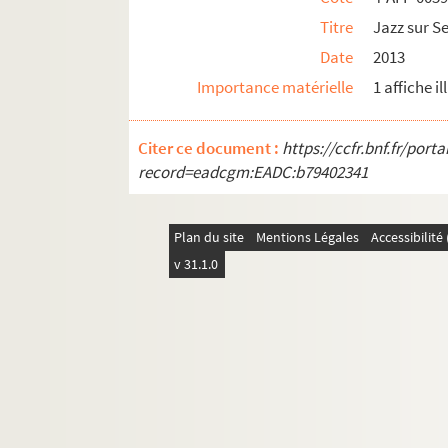
Titre
Jazz sur S
Entreprises de tournées
Date
2013
Tournées d'artistes en solo
Importance matérielle
1 affiche i
Citer ce document :
https://ccfr.bnf.fr/por
record=eadcgm:EADC:b79402341
Plan du site
Mentions Légales
Accessibilit
v 31.1.0