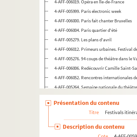
4-AFF-006019. Opéra en Île-de-France
4-AFF-005999. Paris electronic week
4-AFF-006000. Paris fait chanter Bruxelles
4-AFF-006004. Paris quartier d'été
4-AFF-005279. Les plans d'avril
4-AFF-006012. Primeurs urbaines. Festival de
4-AFF-005276. 94 coups de théâtre dans le 
4-AFF-006006. Redécouvrir Camille Saint-Sa
4-AFF-006052. Rencontres internationales 
4-AFF-005264. Semaine nationale du théâtr
4-AFF-006005. Semaine techno parade
Présentation du contenu
4-AFF-002249. Théâtre de la marionnette à P
Titre
Festivals itiné
Théâtre, musique et danse dans la Ville
4-AFF-005617. La Villette jazz festival
Description du contenu
4-AFF-006003. Weather festival
Cote
4-AFF-005