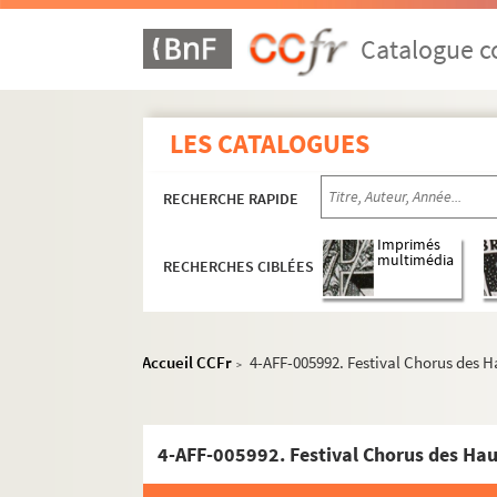
Catalogue co
LES CATALOGUES
RECHERCHE RAPIDE
Imprimés
multimédia
RECHERCHES CIBLÉES
Compagnies théâtrales et cirques
Accueil CCFr
4-AFF-005992. Festival Chorus des 
>
Festivals itinérants
4-AFF-005988. Automne en musique. Guitares
4-AFF-005992. Festival Chorus des Hau
4-AFF-005984. Avril swing