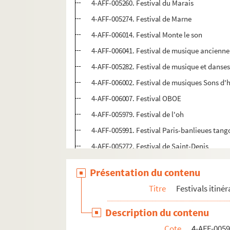
4-AFF-005260. Festival du Marais
4-AFF-005274. Festival de Marne
4-AFF-006014. Festival Monte le son
4-AFF-006041. Festival de musique ancienn
4-AFF-005282. Festival de musique et danses
4-AFF-006002. Festival de musiques Sons d'h
4-AFF-006007. Festival OBOE
4-AFF-005979. Festival de l'oh
4-AFF-005991. Festival Paris-banlieues tang
4-AFF-005272. Festival de Saint-Denis
4-AFF-005269. Festival 13
Présentation du contenu
4-AFF-006013. Festival Villes des musiques
Titre
Festivals itiné
4-AFF-005289. Fêtes d'été des Buttes Chau
4-AFF-006011. Fêtes d'automne
Description du contenu
4-AFF-005616. Jazz à la Villette
Cote
4-AFF-005