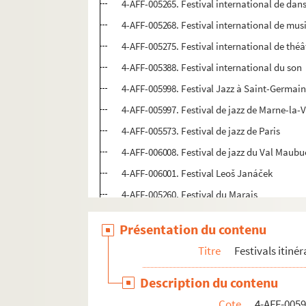
4-AFF-005265. Festival international de dans
4-AFF-005268. Festival international de mus
4-AFF-005275. Festival international de théâ
4-AFF-005388. Festival international du son
4-AFF-005998. Festival Jazz à Saint-Germai
4-AFF-005997. Festival de jazz de Marne-la-V
4-AFF-005573. Festival de jazz de Paris
4-AFF-006008. Festival de jazz du Val Maubu
4-AFF-006001. Festival Leoš Janáček
4-AFF-005260. Festival du Marais
4-AFF-005274. Festival de Marne
Présentation du contenu
4-AFF-006014. Festival Monte le son
Titre
Festivals itiné
4-AFF-006041. Festival de musique ancienn
4-AFF-005282. Festival de musique et danses
Description du contenu
4-AFF-006002. Festival de musiques Sons d'h
Cote
4-AFF-005