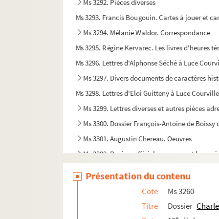
Ms 3292. Pièces diverses
Ms 3293. Francis Bougouin. Cartes à jouer et car
Ms 3294. Mélanie Waldor. Correspondance
Ms 3295. Régine Kervarec. Les livres d'heures té
Ms 3296. Lettres d'Alphonse Séché à Luce Courvi
Ms 3297. Divers documents de caractères hist
Ms 3298. Lettres d'Eloi Guitteny à Luce Courville
Ms 3299. Lettres diverses et autres pièces adr
Ms 3300. Dossier François-Antoine de Boissy 
Ms 3301. Augustin Chereau. Oeuvres
Ms 3302. Papiers officiels concernant la marin
Ms 3303/1. Giacomo Meyerbeer.
Air du Page de
Présentation du contenu
Ms 3303/2. Jean-Pierre Claris de Florian et Jean
Cote
Ms 3260
Ms 3304. Alphonse Séché. Pièces d'identité
Titre
Dossier
Charle
Ms 3305. Alfred Surin.
Sous le masque
(comédie 
e