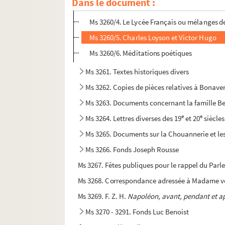
Dans le document :
Ms 3260/3. Oeuvres complètes d'André Chén
Ms 3260/4. Le Lycée Français ou mélanges de l
Ms 3260/5. Charles Loyson et Victor Hugo
Ms 3260/6. Méditations poétiques
Ms 3261. Textes historiques divers
Ms 3262. Copies de pièces relatives à Bonave
Ms 3263. Documents concernant la famille Be
e
e
Ms 3264. Lettres diverses des 19
et 20
siècles
Ms 3265. Documents sur la Chouannerie et le
Ms 3266. Fonds Joseph Rousse
Ms 3267. Fêtes publiques pour le rappel du Parle
Ms 3268. Correspondance adressée à Madame veu
Ms 3269. F. Z. H.
Napoléon, avant, pendant et a
Ms 3270 - 3291. Fonds Luc Benoist