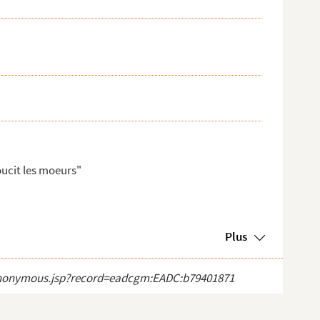
oucit les moeurs"
Plus
ct_anonymous.jsp?record=eadcgm:EADC:b79401871