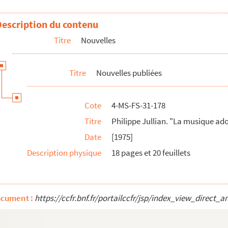
Description du contenu
Titre
Nouvelles
les"
oucit les moeurs"
Titre
Nouvelles publiées
Cote
4-MS-FS-31-178
Titre
Philippe Jullian. "La musique ad
Date
[1975]
Description physique
18 pages et 20 feuillets
ocument :
https://ccfr.bnf.fr/portailccfr/jsp/index_view_dire