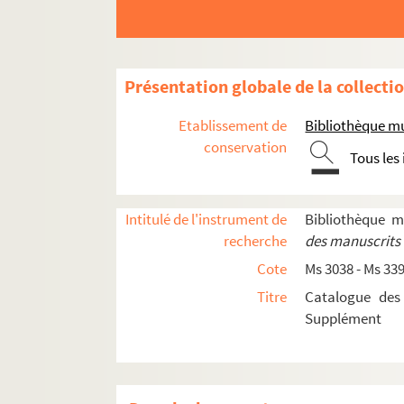
Ms 3217/3. Lettre de Mr de la Billiais à sa soeur
Ms 3217/4. Lettre de Luc-Olivier Merson
Ms 3217/5. Le Sublime, comédie en un acte
Présentation globale de la collecti
Ms 3217/6. Lettre de Louis Prosper Lofficial au 
Etablissement de
Bibliothèque mu
Ms 3217/7. Ex libris Dobrée
conservation
Ms 3217/8. Chanson
Tous les
e
Ms 3218. Pièces diverses du 19
siècle
e
Ms 3219. Pièces diverses du 20
siècle
Intitulé de l'instrument de
Bibliothèque 
Ms 3220 - 3242. Fonds Paul Caillaud
recherche
des manuscrits 
Ms 3243. Emile Boissier. Oeuvres poétiques e
Cote
Ms 3038 - Ms 33
Ms 3244. Dossier Dominique Caillé. Oeuvres 
Titre
Catalogue des
Supplément
Ms 3245. Eugène Lambert. Théâtre
Ms 3246. Eloi Guitteny.
Vieux usages, vieilles c
Ms 3247. Cartes de visite adressées à Georges 