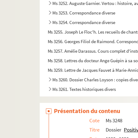
Ms 3252. Auguste Garnier. Vertou : histoire, av
Ms 3253. Correspondance diverse
Ms 3254. Correspondance diverse
Ms 3255. Joseph Le Floc'h. Les recueils de cha
Ms 3256. Georges Filiol de Raimond. Correspon
Ms 3257. Amélie Darassus. Cours complet d'inst
Ms 3258. Lettres du docteur Ange Guépin à sa s
Ms 3259. Lettre de Jacques Fauvet à Marie-Anni
Ms 3260. Dossier Charles Loyson : copies dive
Ms 3261. Textes historiques divers
Ms 3262. Copies de pièces relatives à Bonave
Ms 3263. Documents concernant la famille Be
Présentation du contenu
e
e
Ms 3264. Lettres diverses des 19
et 20
siècles
Cote
Ms 3248
Ms 3265. Documents sur la Chouannerie et le
Titre
Dossier
Positi
Ms 3266. Fonds Joseph Rousse