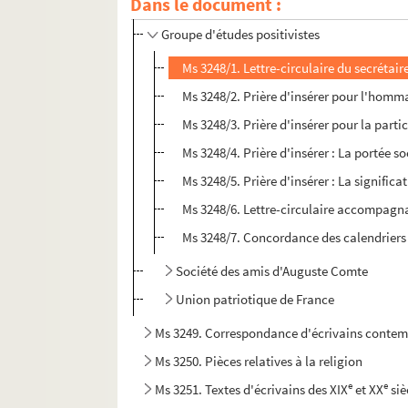
Ms 3248. Dossier Positivisme
Dans le document :
Groupe d'études positivistes
Ms 3248/1. Lettre-circulaire du secrétair
Ms 3248/2. Prière d'insérer pour l'homm
Ms 3248/3. Prière d'insérer pour la parti
Ms 3248/4. Prière d'insérer : La portée 
Ms 3248/5. Prière d'insérer : La signifi
Ms 3248/6. Lettre-circulaire accompagnant
Ms 3248/7. Concordance des calendriers 
Société des amis d'Auguste Comte
Union patriotique de France
Ms 3249. Correspondance d'écrivains conte
Ms 3250. Pièces relatives à la religion
e
e
Ms 3251. Textes d'écrivains des XIX
et XX
siè