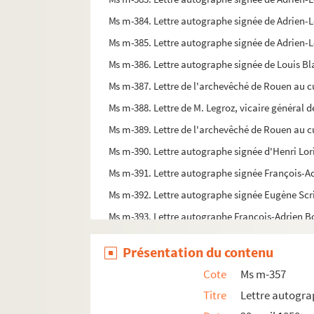
Ms m-384. Lettre autographe signée de Adrien-L
Ms m-385. Lettre autographe signée de Adrien-L
Ms m-386. Lettre autographe signée de Louis Bl
Ms m-387. Lettre de l'archevêché de Rouen au 
Ms m-388. Lettre de M. Legroz, vicaire général 
Ms m-389. Lettre de l'archevêché de Rouen au 
Ms m-390. Lettre autographe signée d'Henri Lor
Ms m-391. Lettre autographe signée François-Ad
Ms m-392. Lettre autographe signée Eugène Scri
Ms m-393. Lettre autographe François-Adrien B
Ms m-394. Lettre autographe signée Maurice Le
Présentation du contenu
Ms mm-335. Pièces d'archives principalement
Cote
Ms m-357
Ms mm-350. André Maurois.
Préface pour Napo
Titre
Lettre autogra
Ms mm-351. Livre d'or de la Bibliothèque patr