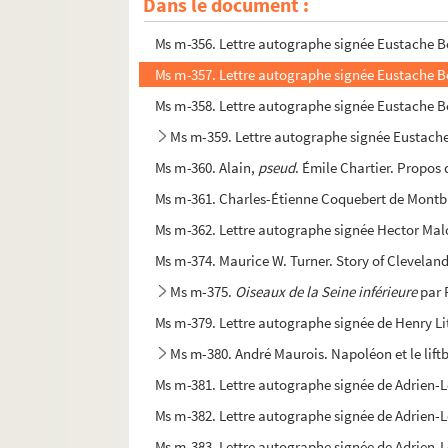
Dans le document :
Ms m-288. Oeuvres littéraires de Jean-Franço
Ms m-356. Lettre autographe signée Eustache B
Ms m-357. Lettre autographe signée Eustache Bé
Ms m-358. Lettre autographe signée Eustache Bé
Ms m-359. Lettre autographe signée Eustache
Ms m-360. Alain,
pseud
. Émile Chartier. Propo
Ms m-361. Charles-Étienne Coquebert de Montb
Ms m-362. Lettre autographe signée Hector Malo
Ms m-374. Maurice W. Turner. Story of Clevelan
Ms m-375.
Oiseaux de la Seine inférieure
par 
Ms m-379. Lettre autographe signée de Henry Li
Ms m-380. André Maurois. Napoléon et le lift
Ms m-381. Lettre autographe signée de Adrien-Lou
Ms m-382. Lettre autographe signée de Adrien-L
Ms m-383. Lettre autographe signée de Adrien-L