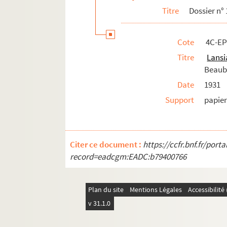
Titre
Dossier n°
11e arrondissement
12e arrondissement
Cote
4C-EP
13e arrondissement
Titre
Lansi
14e arrondissement
Beaub
15e arrondissement
Date
1931
16e arrondissement
Support
papie
17e arrondissement
18e arrondissement
19e arrondissement
Citer ce document :
https://ccfr.bnf.fr/por
20e arrondissement
record=eadcgm:EADC:b79400766
Plan du site
Mentions Légales
Accessibilit
v 31.1.0