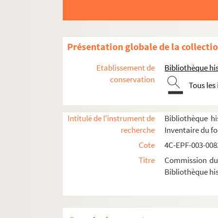
Dossier n° 151
Dossier n° 152
Dossier n° 153
Présentation globale de la collecti
Dossier n° 154
Etablissement de
Bibliothèque his
Dossier n° 155
conservation
Tous les
Dossier n° 156
Dossier n° 157
Dossier n° 158
Intitulé de l'instrument de
Bibliothèque hi
recherche
Inventaire du f
Dossier n° 159
Cote
4C-EPF-003-0082
Dossier n° 160
Titre
Commission du V
Dossier n° 161
Bibliothèque his
Dossier n° 162
Dossier n° 163
Dossier n° 164