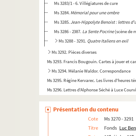
Ms 3283/1 - 6. Villégiatures de cure
Ms 3284.
Mémorial pour une ombre
Ms 3285.
Jean-Hippolyte Benoist : lettres d'
Ms 3286 - 2387.
La Sente Pocrine
(scène de m
Ms 3288 - 3291.
Quatre Italiens en exil
Ms 3292. Pièces diverses
Ms 3293. Francis Bougouin. Cartes à jouer et car
Ms 3294. Mélanie Waldor. Correspondance
Ms 3295. Régine Kervarec. Les livres d'heures té
Ms 3296. Lettres d'Alphonse Séché à Luce Courvi
Ms 3297. Divers documents de caractères hist
Présentation du contenu
Ms 3298. Lettres d'Eloi Guitteny à Luce Courville
Ms 3299. Lettres diverses et autres pièces adr
Cote
Ms 3270 - 3291
Ms 3300. Dossier François-Antoine de Boissy 
Titre
Fonds
Luc Ben
e
e