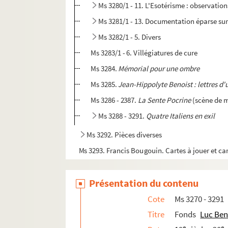
Ms 3280/1 - 11. L'Esotérisme : observation
Ms 3281/1 - 13. Documentation éparse sur 
Ms 3282/1 - 5. Divers
Ms 3283/1 - 6. Villégiatures de cure
Ms 3284.
Mémorial pour une ombre
Ms 3285.
Jean-Hippolyte Benoist : lettres d'
Ms 3286 - 2387.
La Sente Pocrine
(scène de m
Ms 3288 - 3291.
Quatre Italiens en exil
Ms 3292. Pièces diverses
Ms 3293. Francis Bougouin. Cartes à jouer et car
Ms 3294. Mélanie Waldor. Correspondance
Présentation du contenu
Ms 3295. Régine Kervarec. Les livres d'heures té
Ms 3296. Lettres d'Alphonse Séché à Luce Courvi
Cote
Ms 3270 - 3291
Ms 3297. Divers documents de caractères hist
Titre
Fonds
Luc Ben
e
e