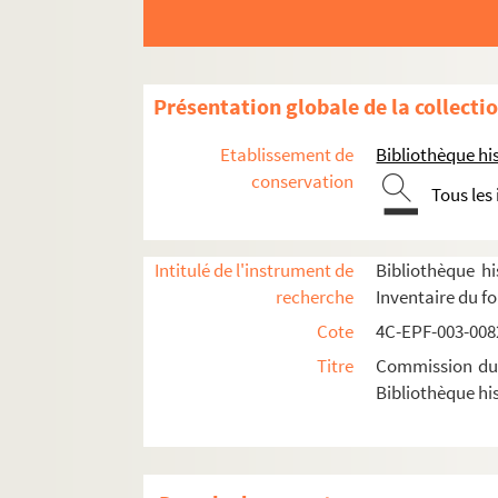
Dossier n° 149
Dossier n° 150
Dossier n° 151
Présentation globale de la collecti
Dossier n° 152
Etablissement de
Bibliothèque his
Dossier n° 153
conservation
Tous les
Dossier n° 154
Dossier n° 155
Dossier n° 156
Intitulé de l'instrument de
Bibliothèque hi
recherche
Inventaire du f
Dossier n° 157
Cote
4C-EPF-003-0082
Dossier n° 158
Titre
Commission du V
Dossier n° 159
Bibliothèque his
Dossier n° 160
Dossier n° 161
Dossier n° 162