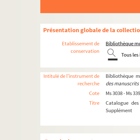
Ms 3278/1 - 53. Famille Benoist et alliées
Ms 3279/1 - 124. Correspondance reçue par L
Ms 3279/1 - 33.
L'Esotérisme
Présentation globale de la collecti
Ms 3279/1 - 5. Lettres de Frithjof Sc
Etablissement de
Bibliothèque mu
Ms 3279/6. Lettre de Lucien Beausill
conservation
Tous les
Ms 3279/7. Lettre signée Bertrand
Ms 3279/8. Lettre signée Noële M. De
Intitulé de l'instrument de
Bibliothèque 
Ms 3279/9 - 11. Lettres de J.-C. Chig
recherche
des manuscrits 
Ms 3279/10. Lettre signée Cholkiens
Cote
Ms 3038 - Ms 33
Ms 3279/13. Lettre de Pierre Collard
Titre
Catalogue des
Ms 3279/14. Lettre de Gaston George
Supplément
Ms 3279/15 - 16. Lettres de Jean Ol
Ms 3279/17. Lettre de Marius Lepage
Ms 3279/18 - 19. Lettres de Jean B. P