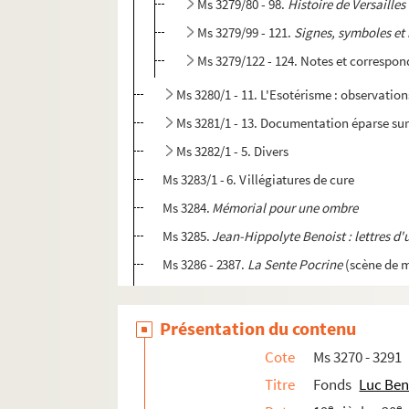
Ms 3279/80 - 98.
Histoire de Versailles
Ms 3279/99 - 121.
Signes, symboles et
Ms 3279/122 - 124. Notes et correspon
Ms 3280/1 - 11. L'Esotérisme : observation
Ms 3281/1 - 13. Documentation éparse sur 
Ms 3282/1 - 5. Divers
Ms 3283/1 - 6. Villégiatures de cure
Ms 3284.
Mémorial pour une ombre
Ms 3285.
Jean-Hippolyte Benoist : lettres d'
Ms 3286 - 2387.
La Sente Pocrine
(scène de m
Ms 3288 - 3291.
Quatre Italiens en exil
Présentation du contenu
Ms 3292. Pièces diverses
Ms 3293. Francis Bougouin. Cartes à jouer et car
Cote
Ms 3270 - 3291
Ms 3294. Mélanie Waldor. Correspondance
Titre
Fonds
Luc Ben
e
e