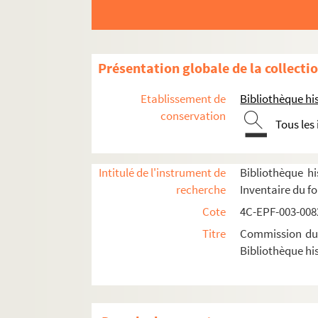
Dossier n° 134
Dossier n° 135 bis
Dossier n° 136
Présentation globale de la collecti
Dossier n° 138
Etablissement de
Bibliothèque his
Dossier n° 141
conservation
Tous les
Dossier n° 142
Dossier n° 142 bis
Dossier n° 143
Intitulé de l'instrument de
Bibliothèque hi
recherche
Inventaire du f
Dossier n° 144
Cote
4C-EPF-003-0082
Dossier n° 145
Titre
Commission du V
Dossier n° 147
Bibliothèque his
Dossier n° 148
Dossier n° 149
Dossier n° 150