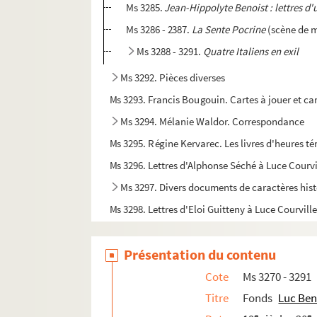
Ms 3285.
Jean-Hippolyte Benoist : lettres d'
Ms 3286 - 2387.
La Sente Pocrine
(scène de m
Ms 3288 - 3291.
Quatre Italiens en exil
Ms 3292. Pièces diverses
Ms 3293. Francis Bougouin. Cartes à jouer et car
Ms 3294. Mélanie Waldor. Correspondance
Ms 3295. Régine Kervarec. Les livres d'heures té
Ms 3296. Lettres d'Alphonse Séché à Luce Courvi
Ms 3297. Divers documents de caractères hist
Ms 3298. Lettres d'Eloi Guitteny à Luce Courville
Ms 3299. Lettres diverses et autres pièces adr
Présentation du contenu
Ms 3300. Dossier François-Antoine de Boissy 
Ms 3301. Augustin Chereau. Oeuvres
Cote
Ms 3270 - 3291
Ms 3302. Papiers officiels concernant la marin
Titre
Fonds
Luc Ben
e
e