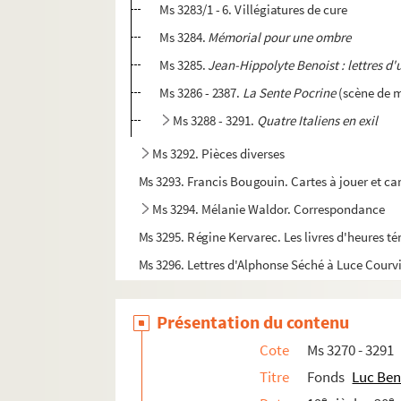
Ms 3283/1 - 6. Villégiatures de cure
Ms 3284.
Mémorial pour une ombre
Ms 3285.
Jean-Hippolyte Benoist : lettres d'
Ms 3286 - 2387.
La Sente Pocrine
(scène de m
Ms 3288 - 3291.
Quatre Italiens en exil
Ms 3292. Pièces diverses
Ms 3293. Francis Bougouin. Cartes à jouer et car
Ms 3294. Mélanie Waldor. Correspondance
Ms 3295. Régine Kervarec. Les livres d'heures té
Ms 3296. Lettres d'Alphonse Séché à Luce Courvi
Ms 3297. Divers documents de caractères hist
Présentation du contenu
Ms 3298. Lettres d'Eloi Guitteny à Luce Courville
Ms 3299. Lettres diverses et autres pièces adr
Cote
Ms 3270 - 3291
Ms 3300. Dossier François-Antoine de Boissy 
Titre
Fonds
Luc Ben
e
e