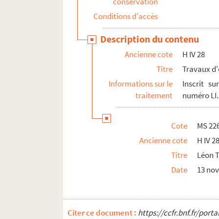
conservation
MS 253-P. L'estafette
Conditions d'accès
MS 254-P. Lucien Boyer, Dominique Bonnaud. Le
Description du contenu
MS 255-P. Manuscrits issus d'imprimés
Ancienne cote
H IV 28
MS 260-M. Table des matières des Fastes et ann
Titre
Travaux d'
S 56. Copies de statuts synodaux du diocèse
Informations sur le
Inscrit su
S 68. Copie des deux mandements de monseig
traitement
numéro LI.
Autographes, correspondances et divers
Cote
MS 22
Ancienne cote
H IV 2
Titre
Léon 
Date
13 no
Citer ce document :
https://ccfr.bnf.fr/por