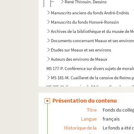
René Thirouin. Dessins
Manuscrits anciens du fonds André-Endrès
Manuscrits du fonds Honoré-Ronssin
Archives de la bibliothèque et du musée de 
Documents concernant Meaux et ses environ
Études sur Meaux et ses environs
Auteurs des environs de Meaux
MS 177-P. Conférence sur divers sujets de moral
MS 181-M. Cueilleret de la censive de Reims 
MS 205-M. Sommaire de l'Atlas ou Grand recueil 
MS 208-P. J. Lefèvre. Catalogue des plantes env
Présentation du contenu
MS 213-P. Catalogue des plantes démontrées au
Titre
Fonds du collè
MS 242-M. Clef des chiffres de la corresponda
Langue
français
MS 249-M. Geltrudis Arbori. Ros fas professio y
Historique de la
Le fonds a été 
MS 250-P. Ysabeau chronique de France en 4 acte