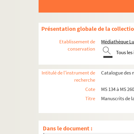
Présentation globale de la collecti
Etablissement de
Médiathèque Lu
conservation
Tous les
Intitulé de l'instrument de
Catalogue des 
recherche
Cote
MS 134 à MS 260 
Manuscrits de l'évêché et du grand séminair
Titre
Manuscrits de 
Fonds du collège de Meaux
MS 183-P. Collège de Meaux. Cahier du conse
MS 210-P. Magu et le collège de Meaux
Dans le document :
Travaux d'élèves