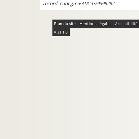
record=eadcgm:EADC:b79399292
Plan du site
Mentions Légales
Accessibilit
v 31.1.0