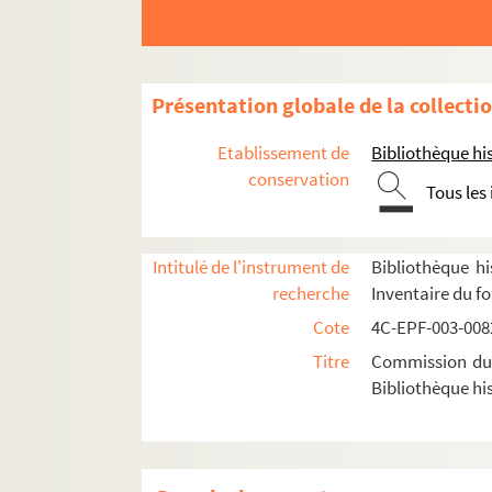
Dossier n° 107
Dossier n° 107 bis
Dossier n° 108 bis
Présentation globale de la collecti
Dossier n° 108 ter
Etablissement de
Bibliothèque his
Dossier n° 109
conservation
Tous les
Dossier n° 110
Dossier n° 111
Dossier n° 113
Intitulé de l'instrument de
Bibliothèque hi
recherche
Inventaire du f
Dossier n° 114
Cote
4C-EPF-003-0082
Dossier n° 115
Titre
Commission du V
Dossier n° 116
Bibliothèque his
Dossier n° 117
Dossier n° 118
Dossier n° 119