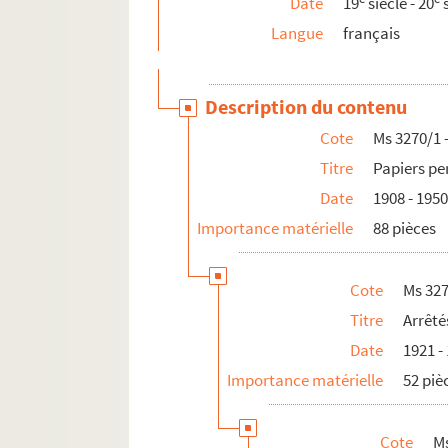
Date
19
siècle - 20
s
Ms 3271/1 - 48. Carrière nantaise : arrêt
Langue
français
Ms 3272/1 - 114. Correspondance familial
Ms 3273/1 - 301. Correspondance générale 
Description du contenu
Ms 3274/1 - 41. Correspondance familiale 
Cote
Ms 3270/1 
Ms 3275/1 - 3. Correspondance avec Jacq
Titre
Papiers pe
Ms 3276/1 - 17. Correspondance diverse
Date
1908 - 195
Ms 3277/1 - 139. Correspondance et compt
Importance matérielle
88 pièces
Ms 3278/1 - 53. Famille Benoist et alliées
Ms 3279/1 - 124. Correspondance reçue par
Cote
Ms 327
Ms 3280/1 - 11. L'Esotérisme : observation
Titre
Arrêté
Ms 3281/1 - 13. Documentation éparse sur 
Date
1921 -
Ms 3282/1 - 5. Divers
Importance matérielle
52 piè
Ms 3283/1 - 6. Villégiatures de cure
Ms 3284.
Mémorial pour une ombre
Cote
Ms