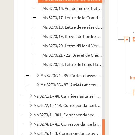
Ms 3270/16. Académie de Bretagne : séance du lu
Ms 3270/17. Lettre de la Grande chancellerie de l
Ms 3270/18. Lettre de remise d'un insigne de l'ord
Ms 3270/19. Brevet de l'ordre national de la Légi
Ms 3270/20. Lettre d'Henri Verne accompagnant le
Ms 3270/21 - 22. Brevet de Chevalier de l'Ordre Al
Ms 3270/23. Lettre de Louis Hautecoeur, secrétair
Ms 3270/24 - 35. Cartes d'associations et autres
Im
Ms 3270/36 - 87. Arrêtés et correspondance profess
Ms 3271/1 - 48. Carrière nantaise : arrêtés, correspond
Ms 3272/1 - 114. Correspondance familiale
Ms 3273/1 - 301. Correspondance générale : avant et ap
Ms 3274/1 - 41. Correspondance familiale et intime (sui
Ms 3275/1 - 3. Correspondance avec Jacquelyn Gelin