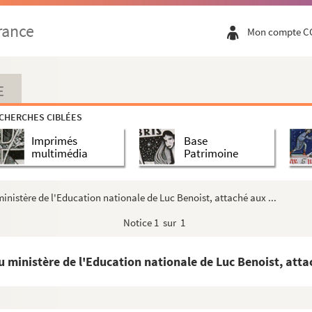
iliothécaire de Nantes
rance
Mon compte C
'Auray, royaliste et membre de la Petite Chouanneri...
E
CHERCHES CIBLÉES
Vendée
Imprimés
Base
multimédia
Patrimoine
ne le 21 et 22 juillet 1769
ministère de l'Education nationale de Luc Benoist, attaché aux ...
r concernant la gestion d'immeubles sis à Paris
Notice
1 sur 1
 ministère de l'Education nationale de Luc Benoist, attac
ions, etc.