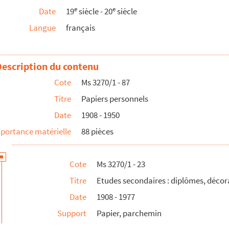
e
e
Date
19
siècle - 20
siècle
ndi 14 novembre 1977
Langue
français
a Légion d'honneur
re national du Mérite
on d'honneur
Description du contenu
 diplôme d'officier d'académie conféré à Luc Benoist
Cote
Ms 3270/1 - 87
 Merito della Republica
Titre
Papiers personnels
e perpétuel de l'Académie des Beaux-Arts
Date
1908 - 1950
portance matérielle
88 pièces
ionnelle non nantaise
ance
Cote
Ms 3270/1 - 23
Titre
Etudes secondaires : diplômes, décora
rès la guerre
Date
1908 - 1977
te)
Support
Papier, parchemin