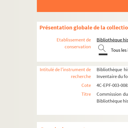
Dossier n° 99
Dossier n° 100
Dossier n° 101
Présentation globale de la collecti
Dossier n° 102
Etablissement de
Bibliothèque his
Dossier n° 103
conservation
Tous les
Dossier n° 104
Dossier n° 105
Dossier n° 106
Intitulé de l'instrument de
Bibliothèque hi
recherche
Inventaire du f
Dossier n° 107
Cote
4C-EPF-003-0082
Dossier n° 107 bis
Titre
Commission du V
Dossier n° 108 bis
Bibliothèque his
Dossier n° 108 ter
Dossier n° 109
Dossier n° 110