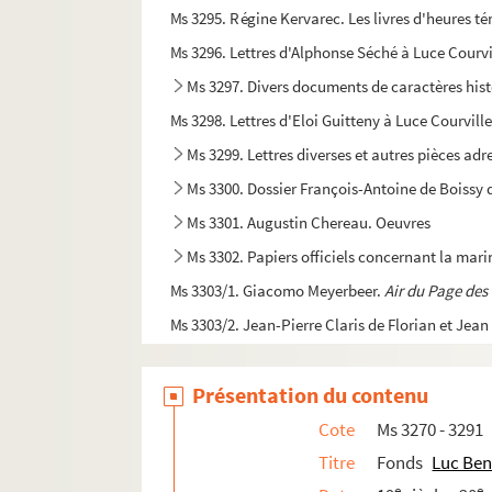
Ms 3295. Régine Kervarec. Les livres d'heures té
Ms 3296. Lettres d'Alphonse Séché à Luce Courvi
Ms 3297. Divers documents de caractères hist
Ms 3298. Lettres d'Eloi Guitteny à Luce Courville
Ms 3299. Lettres diverses et autres pièces adr
Ms 3300. Dossier François-Antoine de Boissy 
Ms 3301. Augustin Chereau. Oeuvres
Ms 3302. Papiers officiels concernant la marin
Ms 3303/1. Giacomo Meyerbeer.
Air du Page de
Ms 3303/2. Jean-Pierre Claris de Florian et Jean
Ms 3304. Alphonse Séché. Pièces d'identité
Présentation du contenu
Ms 3305. Alfred Surin.
Sous le masque
(comédie 
Ms 3306. Pièces manuscrites trouvées dans le
Cote
Ms 3270 - 3291
Ms 3307. Dossier sur la famille Du Commun du L
Titre
Fonds
Luc Ben
e
e