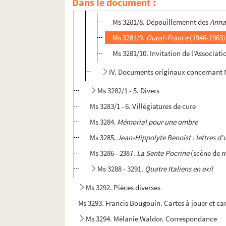
Dans le document :
III.
Les Annales de Nantes
,
Ouest-France
Ms 3281/8. Dépouillemennt des
Anna
Ms 3281/9.
Ouest-France
(1946-1963) 
Ms 3281/10. Invitation de l'Associat
IV. Documents originaux concernant N
Ms 3282/1 - 5. Divers
Ms 3283/1 - 6. Villégiatures de cure
Ms 3284.
Mémorial pour une ombre
Ms 3285.
Jean-Hippolyte Benoist : lettres d'
Ms 3286 - 2387.
La Sente Pocrine
(scène de m
Ms 3288 - 3291.
Quatre Italiens en exil
Ms 3292. Pièces diverses
Ms 3293. Francis Bougouin. Cartes à jouer et car
Ms 3294. Mélanie Waldor. Correspondance