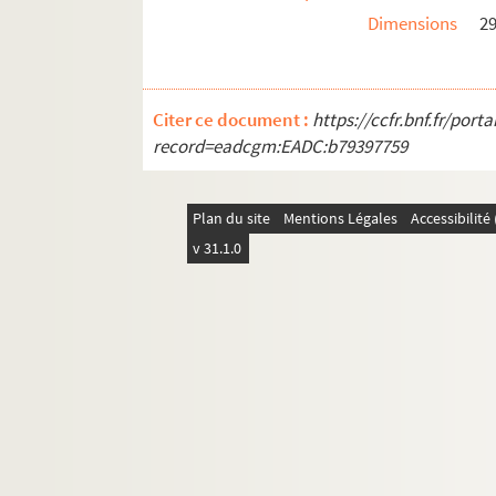
Ms 3328. Hugues Rebell.
Le diable est à table
Dimensions
2
Ms 3329. Hugues Rebell.
Philosophie de la crua
Ms 3330. Recueil de poèmes et chansons par Pau
Citer ce document :
https://ccfr.bnf.fr/por
Ms 3331. Lettres de Xavier Forneret à Charles M
record=eadcgm:EADC:b79397759
Ms 3332. Table des preuves des fouilles faites à
Ms 3333. Hugues Rebel.
La Nichina
Plan du site
Mentions Légales
Accessibilit
Ms 3334. Benjamin Péret. Manuscrit de
Les coui
v 31.1.0
Ms 3335. Lettres de Gaston Chaissac à Raymond
Ms 3336. Lettre autographe signée de Jean-Émi
Ms 3337. Jean Metzinger.
Comment je devins cu
Ms 3338. Hugues Rebell.
La femme qui a connu 
Ms 3339. Elisa Mercoeur. Poèmes et manuscri
Ms 3340. Livre d'heures à l'usage de Rome
Ms 3341. Jacques Vaché. 2 dessins