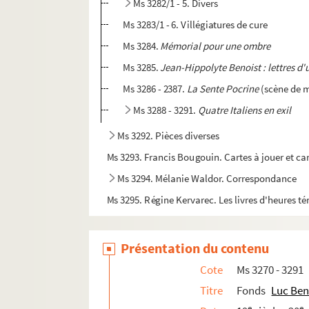
Ms 3282/1 - 5. Divers
Ms 3283/1 - 6. Villégiatures de cure
Ms 3284.
Mémorial pour une ombre
Ms 3285.
Jean-Hippolyte Benoist : lettres d'
Ms 3286 - 2387.
La Sente Pocrine
(scène de m
Ms 3288 - 3291.
Quatre Italiens en exil
Ms 3292. Pièces diverses
Ms 3293. Francis Bougouin. Cartes à jouer et car
Ms 3294. Mélanie Waldor. Correspondance
Ms 3295. Régine Kervarec. Les livres d'heures té
Ms 3296. Lettres d'Alphonse Séché à Luce Courvi
Ms 3297. Divers documents de caractères hist
Présentation du contenu
Ms 3298. Lettres d'Eloi Guitteny à Luce Courville
Cote
Ms 3270 - 3291
Ms 3299. Lettres diverses et autres pièces adr
Titre
Fonds
Luc Ben
Ms 3300. Dossier François-Antoine de Boissy 
e
e