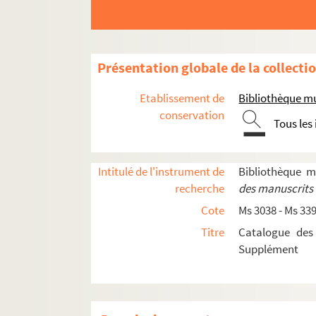
Ms 3266. Fonds Joseph Rousse
Ms 3267. Fêtes publiques pour le rappel du Parle
Ms 3268. Correspondance adressée à Madame veu
Présentation globale de la collecti
Ms 3269. F. Z. H.
Napoléon, avant, pendant et a
Etablissement de
Bibliothèque mu
Ms 3270 - 3291. Fonds Luc Benoist
conservation
Tous les
Ms 3270/1 - 87. Papiers personnels
Ms 3271/1 - 48. Carrière nantaise : arrêt
Ms 3272/1 - 114. Correspondance familial
Intitulé de l'instrument de
Bibliothèque 
recherche
des manuscrits 
Ms 3273/1 - 301. Correspondance générale 
Cote
Ms 3038 - Ms 33
Ms 3274/1 - 41. Correspondance familiale 
Titre
Catalogue des
Ms 3275/1 - 3. Correspondance avec Jacq
Supplément
Ms 3276/1 - 17. Correspondance diverse
Ms 3277/1 - 139. Correspondance et compt
Ms 3278/1 - 53. Famille Benoist et alliées