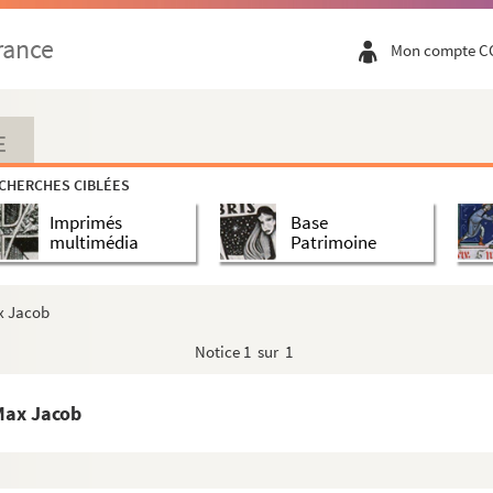
t & Garonne)
rance
Mon compte C
ecrétariat général de "Sud-Ouest"
E
ié
CHERCHES CIBLÉES
uis Emié
Imprimés
Base
o
(Madrid) à Louis Emié
multimédia
Patrimoine
é
ax Jacob
Notice
1 sur 1
é
 Max Jacob
mié