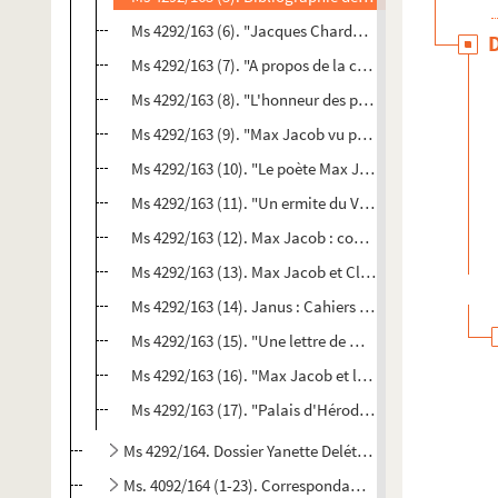
Ms 4292/163 (6). "Jacques Chardonne ou l'insulte au 
Ms 4292/163 (7). "A propos de la conférence de M. Lo
Ms 4292/163 (8). "L'honneur des poètes en résistance"
Ms 4292/163 (9). "Max Jacob vu par Louis Emié"
Ms 4292/163 (10). "Le poète Max Jacob, par P. Picasso
Ms 4292/163 (11). "Un ermite du Val de Loire : Max Ja
Ms 4292/163 (12). Max Jacob : conférence par M. le Do
Ms 4292/163 (13). Max Jacob et Claude Valence : "Miro
Ms 4292/163 (14). Janus : Cahiers de la Jeune Poésie 
Ms 4292/163 (15). "Une lettre de Max Jacob"
Ms 4292/163 (16). "Max Jacob et le Finistère"
Ms 4292/163 (17). "Palais d'Hérode à Machéronte"
Ms 4292/164. Dossier Yanette Delétang-Tardif
Ms. 4092/164 (1-23). Correspondance