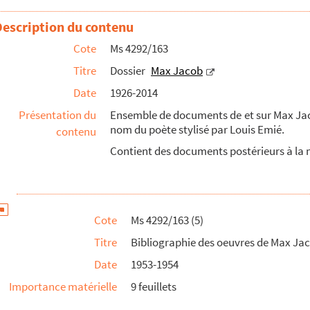
poète"
Description du contenu
uis Emié sur Max Jacob"
Cote
Ms 4292/163
Titre
Dossier
Max Jacob
Date
1926-2014
"
Présentation du
Ensemble de documents de et sur Max Jac
cob par le poète Louis Emié"
nom du poète stylisé par Louis Emié.
contenu
cteur Szigetti
Contient des documents postérieurs à la 
ir d'astrologie"
française et américaine
Cote
Ms 4292/163 (5)
Titre
Bibliographie des oeuvres de Max Ja
Date
1953-1954
Importance matérielle
9 feuillets