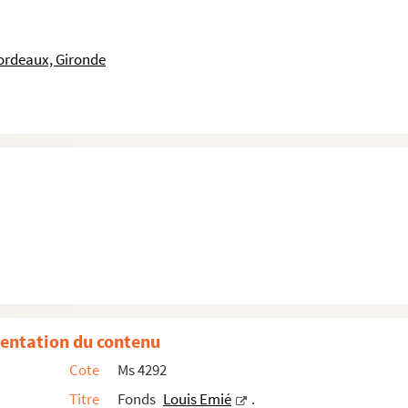
à Louis Emié
ordeaux, Gironde
ouis Emié
entation du contenu
ort de Max Jacob
Cote
Ms 4292
uis Emié
Titre
Fonds
Louis Emié
.
cob