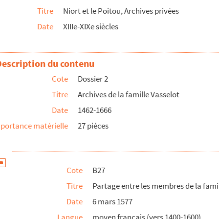
Titre
Niort et le Poitou, Archives privées
Date
XIIIe-XIXe siècles
as Vasselot
bron
ye
Description du contenu
Néomaye
Cote
Dossier 2
Parhecq
Titre
Archives de la famille Vasselot
Date
1462-1666
portance matérielle
27 pièces
Cote
B27
Titre
Partage entre les membres de la fami
ntis
Date
6 mars 1577
Langue
moyen français (vers 1400-1600)