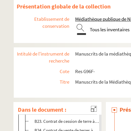
Présentation globale de la collection
Etablissement de
Médiathèque publique de Ni
conservation
Tous les inventaires
Res G96F. Niort et le Poitou, Archives privées
Intitulé de l'instrument de
Manuscrits de la médiathè
Dossier 1. Collection Le Magny
recherche
Dossier 2. Archives de la famille Vasselot
Cote
Res G96F-
B18. Quittance sur la terre de Sainte-Néomaye
Titre
Manuscrits de la Médiathè
B19. Contrat de vente du Bois de l'Isle
B20. Pièce sur Louis Vasselot, moine
B21. Contrat de vente d'une rente sur la maison du Br
Dans le document :
Prés
B22. Contrat de vente de vigne à Prahecq
B23. Contrat de cession de terre à Sainte-Néomaye
B24. Contrat de vente de terres à Sainte-Néomaye