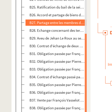
B25. Ratification du bail de la seigneurie de Nuchèze
B26. Accord et partage de biens de la famille de Nicol
B27. Partage entre les membres de la famille de Bont
B28. Echange concernant des terres à Sainte-Néoma
B29. Aveu de Jehan Le Roux au seigneur de Sainte-
B30. Contrat d'échange de deux pièces de pré fait à 
B31. Obligation passée par François Vasselot
B32. Obligation passée par Pierre Vasselot
Im
B33. Obligation passée par François Vasselot
B34. Contrat d'échange passé par Jacques Vasselot
B35. Obligation passée par Pierre Vasselot
B36. Obligation passée par François Vasselot
B37. Vente par François Vasselot de la métairie du Pla
B38. Obligation passée par François Vasselot