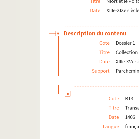
Titre
Niort et le Poi
Date
XIIIe-XIXe siècl
Description du contenu
Cote
Dossier 1
Titre
Collection
Date
XIIIe-XVe s
Support
Parchemi
Cote
B13
Titre
Trans
Date
1406
Langue
frança