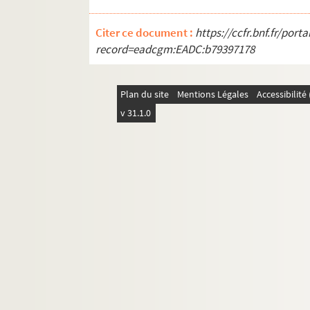
Citer ce document :
https://ccfr.bnf.fr/por
record=eadcgm:EADC:b79397178
Plan du site
Mentions Légales
Accessibilit
v 31.1.0