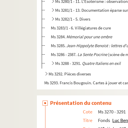
Ms 3280/1 - 11. L'Esotérisme : observation
Ms 3281/1 - 13. Documentation éparse sur 
Ms 3282/1 - 5. Divers
Ms 3283/1 - 6. Villégiatures de cure
Ms 3284.
Mémorial pour une ombre
Ms 3285.
Jean-Hippolyte Benoist : lettres d'
Ms 3286 - 2387.
La Sente Pocrine
(scène de m
Ms 3288 - 3291.
Quatre Italiens en exil
Ms 3292. Pièces diverses
Ms 3293. Francis Bougouin. Cartes à jouer et car
Ms 3294. Mélanie Waldor. Correspondance
Ms 3295. Régine Kervarec. Les livres d'heures té
Présentation du contenu
Ms 3296. Lettres d'Alphonse Séché à Luce Courvi
Cote
Ms 3270 - 3291
Ms 3297. Divers documents de caractères hist
Titre
Fonds
Luc Ben
Ms 3298. Lettres d'Eloi Guitteny à Luce Courville
e
e