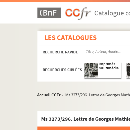
Ms 3273/1 - 301. Correspondance générale : 
Catalogue co
Ms 3273/1 - 7. Années 1920 - 1929
Ms 3273/8 - 53. Années 1930 à 1938
LES CATALOGUES
Ms 3273/54 - 84. Années 1939 à 1944
Ms 3273/85 - 114. Années 1945 à 1947
RECHERCHE RAPIDE
Ms 3273/115 - 136. Années 1948 à 1960
Ms 3273/137 - 177. Années 1961 à 1965
Imprimés
multimédia
RECHERCHES CIBLÉES
Ms 3273/178 - 207. Années 1966 à 1969
Ms 3273/208 - 243. Années 1970 à 1972
Ms 3273/244 - 274. Années 1973 à 1975
Accueil CCFr
Ms 3273/296. Lettre de Georges Mat
>
Ms 3273/275 - 301. Années 1976 à 1977
Ms 3273/275. Lettre de Tadao Arita
Ms 3273/296. Lettre de Georges Mathi
Ms 3273/276. Invitation de l'Académie
Ms 3273/277. Lettre de Frithjof Schu