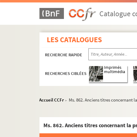
Catalogue co
LES CATALOGUES
RECHERCHE RAPIDE
Imprimés
multimédia
RECHERCHES CIBLÉES
Accueil CCFr
Ms. 862. Anciens titres concernant la 
>
Ms. 843. Wetten ende costumen van de stede, ca
Ms. 844. Observations et remarques tant sur l
Ms. 845. Remarques sur plusieurs articles de la 