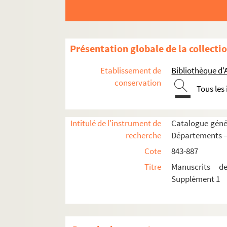
Ms. 846. Remarques sur plusieurs articles de l
Ms. 847. Liste des magistrats de la ville de Valen
Ms. 848. Coutume générale du Pays et Comté d'Ar
Présentation globale de la collecti
Ms. 849. Observations sur les coutumes générale
Etablissement de
Bibliothèque d
Ms. 850. Synopsis historiae cronologicae per
conservation
Tous les
Ms. 851. Annales de l'abbaye de Watten
Ms. 852. Privilegia ecclesiae Watinensisne
Intitulé de l'instrument de
Catalogue génér
Ms. 853. Biographie du Pas-de-Calais par A. F
recherche
Départements —
Ms. 854. Notes historiques sur les diverses par
Cote
843-887
Ms. 855. Notes pour servir à un dictionnaire his
Titre
Manuscrits d
Ms. 856. Recueil
Supplément 1
Ms. 857. Abbayes et prieurés de l'ancien diocès
Ms. 858. Registre des redevances, terres et rente
Ms. 859. Tradition des faits qui manifestent le