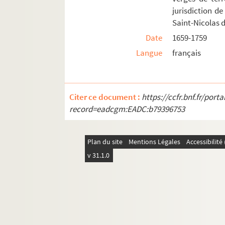
jurisdiction de
Saint-Nicolas d
Date
1659-1759
Langue
français
Citer ce document :
https://ccfr.bnf.fr/por
record=eadcgm:EADC:b79396753
Plan du site
Mentions Légales
Accessibilit
v 31.1.0