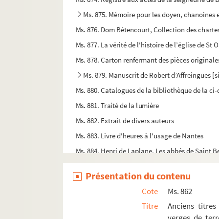
Ms. 875. Mémoire pour les doyen, chanoines et
Ms. 876. Dom Bétencourt, Collection des chartes
Ms. 877. La vérité de l'histoire de l’église de St 
Ms. 878. Carton renfermant des pièces original
Ms. 879. Manuscrit de Robert d’Affreingues [si
Ms. 880. Catalogues de la bibliothèque de la ci
Ms. 881. Traité de la lumière
Ms. 882. Extrait de divers auteurs
Ms. 883. Livre d'heures à l'usage de Nantes
Ms. 884. Henri de Laplane, Les abbés de Saint B
Ms. 885. Recueil de pièces
Présentation du contenu
Ms. 886. Mémoires pour les Dominicains de St Om
Cote
Ms. 862
Ms. 887. Papiers provenant de M. Dufaitelle
Titre
Anciens titres
verges de terr