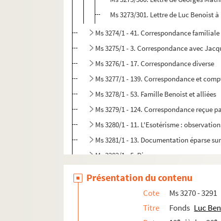
Ms 3273/301. Lettre de Luc Benoist à
Ms 3274/1 - 41. Correspondance familiale 
Ms 3275/1 - 3. Correspondance avec Jacq
Ms 3276/1 - 17. Correspondance diverse
Ms 3277/1 - 139. Correspondance et compt
Ms 3278/1 - 53. Famille Benoist et alliées
Ms 3279/1 - 124. Correspondance reçue par
Ms 3280/1 - 11. L'Esotérisme : observation
Ms 3281/1 - 13. Documentation éparse sur 
Ms 3282/1 - 5. Divers
Ms 3283/1 - 6. Villégiatures de cure
Présentation du contenu
Ms 3284.
Mémorial pour une ombre
Cote
Ms 3270 - 3291
Ms 3285.
Jean-Hippolyte Benoist : lettres d'
Titre
Fonds
Luc Ben
Ms 3286 - 2387.
La Sente Pocrine
(scène de m
e
e