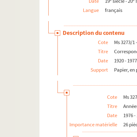
Date
19
siècle - 20
s
Ms 3288 - 3291.
Quatre Italiens en exil
Langue
français
Ms 3292. Pièces diverses
Ms 3293. Francis Bougouin. Cartes à jouer et car
Description du contenu
Ms 3294. Mélanie Waldor. Correspondance
Cote
Ms 3273/1 
Ms 3295. Régine Kervarec. Les livres d'heures té
Titre
Correspond
Ms 3296. Lettres d'Alphonse Séché à Luce Courvi
Date
1920 - 197
Ms 3297. Divers documents de caractères hist
Support
Papier, en
Ms 3298. Lettres d'Eloi Guitteny à Luce Courville
Ms 3299. Lettres diverses et autres pièces adr
Ms 3300. Dossier François-Antoine de Boissy 
Cote
Ms 327
Ms 3301. Augustin Chereau. Oeuvres
Titre
Années
Ms 3302. Papiers officiels concernant la marin
Date
1976 -
Ms 3303/1. Giacomo Meyerbeer.
Air du Page de
Importance matérielle
26 piè
Ms 3303/2. Jean-Pierre Claris de Florian et Jean