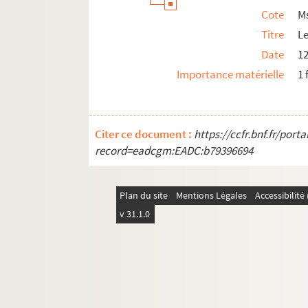
Ms 3304. Alphonse Séché. Pièces d'identité
Cote
M
Ms 3305. Alfred Surin.
Sous le masque
(comédie 
Titre
Le
Ms 3306. Pièces manuscrites trouvées dans le
Date
1
Ms 3307. Dossier sur la famille Du Commun du L
Importance matérielle
1 
Ms 3308. Liasse de documents variés
Ms 3309. Maurice Fourré. Lettres et autres
Citer ce document :
https://ccfr.bnf.fr/por
Ms 3310 - 3314. Papiers Labouchère. Factures, m
record=eadcgm:EADC:b79396694
Ms 3315. Papiers officiels divers
Ms 3316. Marie-José Guillet.
Les folies nantaises
Plan du site
Mentions Légales
Accessibilit
Ms 3317. Hugues Rebell,
Défense d'Oscar Wilde
v 31.1.0
Ms 3318. Hugues Rebell,
Stambouloff, du patriot
Ms 3319. Secunda pars philosophiae seu Metaph
Ms 3320. Pierre Richard de la Vergne.
La Provid
Ms 3321. Mathieu-Guillaume-Thérèse Villenave.
Ms 3322 - 3323. Charles Monselet : La lorgnett