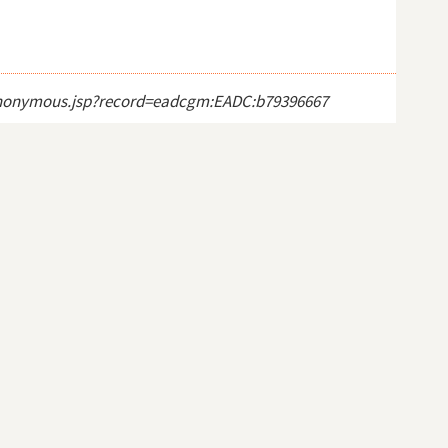
ct_anonymous.jsp?record=eadcgm:EADC:b79396667