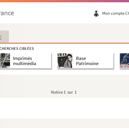
rance
Mon compte C
E
CHERCHES CIBLÉES
Imprimés
Base
multimédia
Patrimoine
Notice
1 sur 1