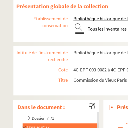
Dossier n° 59
Présentation globale de la collection
Dossier n° 60
Etablissement de
Bibliothèque historique de la
Dossier n° 61
conservation
Tous les inventaires
Dossier n° 62
Dossier n° 64
Dossier n° 65
Intitulé de l'instrument de
Bibliothèque historique de 
Dossier n° 65 bis
recherche
Dossier n° 65 ter
Cote
4C-EPF-003-0082 à 4C-EPF-0
Dossier n° 65 quater
Titre
Commission du Vieux Paris :
Dossier n° 66
Dossier n° 67
Dossier n° 68
Dans le document :
Prés
Dossier n° 69
Dossier n° 71
Dossier n° 72