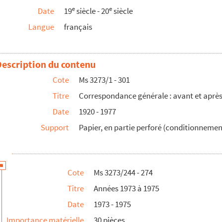
e
e
Date
19
siècle - 20
siècle
Langue
français
fié
fié
Description du contenu
Cote
Ms 3273/1 - 301
Titre
Correspondance générale : avant et après
Date
1920 - 1977
Support
Papier, en partie perforé (conditionnement
Cote
Ms 3273/244 - 274
Titre
Années 1973 à 1975
Date
1973 - 1975
hieu
Importance matérielle
30 pièces