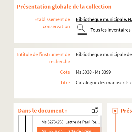
Ms 3273/85 - 114. Années 1945 à 1947
Présentation globale de la collection
Ms 3273/115 - 136. Années 1948 à 1960
Etablissement de
Bibliothèque municipale. Na
Ms 3273/137 - 177. Années 1961 à 1965
conservation
Ms 3273/178 - 207. Années 1966 à 1969
Tous les inventaires
Ms 3273/208 - 243. Années 1970 à 1972
Ms 3273/244 - 274. Années 1973 à 1975
Intitulé de l'instrument de
Bibliothèque municipale d
Ms 3273/244 - 246. Lettres d'Henry Bouillier
recherche
Ms 3273/247 - 249. Lettres de Paul Reweliotty
Cote
Ms 3038 - Ms 3399
Ms 3273/250. Lettre de Robert Poulet
Titre
Catalogue des manuscrits d
Ms 3273/252. Lettre de Paul Reweliotty
Ms 3273/253 - 254. Lettres de Pie-Raymond Réga
Ms 3273/255 - 256. Lettres de Jean Biès
Dans le document :
Prés
Ms 3273/257. Lettre de Maurice Israël
Ms 3273/258. Lettre de Paul Reweliotty
Ms 3273/259. Carte de Gréau