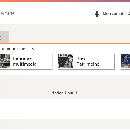
Vendée
rance
Mon compte C
ne le 21 et 22 juillet 1769
E
r concernant la gestion d'immeubles sis à Paris
CHERCHES CIBLÉES
Imprimés
Base
multimédia
Patrimoine
ance
Notice
1 sur 1
 la guerre