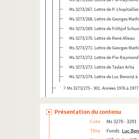
Ms 3273/267. Lettre de P. Lhopitallier
Ms 3273/268. Lettre de Georges Math
Ms 3273/269. Lettre de Frithjof Schu
Ms 3273/270. Lettre de René Alleau
Ms 3273/271. Lettre de Georges Math
Ms 3273/272. Lettre de Pie-Raymon
Ms 3273/273. Lettre de Tadao Arita
Ms 3273/274. Lettre de Luc Benoist 
Ms 3273/275 - 301. Années 1976 à 1977
Ms 3274/1 - 41. Correspondance familiale 
Ms 3275/1 - 3. Correspondance avec Jacq
Présentation du contenu
Ms 3276/1 - 17. Correspondance diverse
Cote
Ms 3270 - 3291
Ms 3277/1 - 139. Correspondance et compt
Titre
Fonds
Luc Ben
Ms 3278/1 - 53. Famille Benoist et alliées
e
e