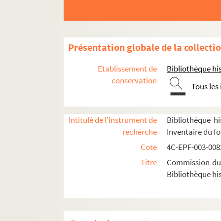
Dossier n° 48
Dossier n° 50
Dossier n° 51
Présentation globale de la collecti
Dossier n° 52
Etablissement de
Bibliothèque his
Dossier n° 54
conservation
Tous les
Dossier n° 56
Dossier n° 57
Dossier n° 58
Intitulé de l'instrument de
Bibliothèque hi
recherche
Inventaire du f
Dossier n° 59
Cote
4C-EPF-003-0082
Dossier n° 60
Titre
Commission du V
Dossier n° 61
Bibliothèque his
Dossier n° 62
Dossier n° 64
Dossier n° 65