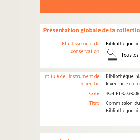
Dossier n° 51
Dossier n° 52
Dossier n° 54
Présentation globale de la collecti
Dossier n° 56
Etablissement de
Bibliothèque his
Dossier n° 57
conservation
Tous les
Dossier n° 58
Dossier n° 59
Dossier n° 60
Intitulé de l'instrument de
Bibliothèque hi
recherche
Inventaire du f
Dossier n° 61
Cote
4C-EPF-003-0082
Dossier n° 62
Titre
Commission du V
Dossier n° 64
Bibliothèque his
Dossier n° 65
4C-EPF-003-1220. Lansiaux, Charles (Ph
4C-EPF-003-1221. Lansiaux, Charles (Ph