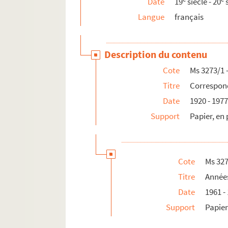
Date
19
siècle - 20
s
Ms 3273/171. Lettre de Frithjof Schu
Langue
français
Ms 3273/172. Lettre de Denise Rey
Ms 3273/173. Lettre de Noëlle Micha
Description du contenu
Ms 3273/174. Lettre de Pie-Raymon
Cote
Ms 3273/1 
Ms 3273/175 - 176. Lettre du docteur
Titre
Correspond
Ms 3273/177. Carte de Jean Galtier-B
Date
1920 - 197
Ms 3273/178 - 207. Années 1966 à 1969
Support
Papier, en
Ms 3273/208 - 243. Années 1970 à 1972
Ms 3273/244 - 274. Années 1973 à 1975
Ms 3273/275 - 301. Années 1976 à 1977
Cote
Ms 327
Ms 3274/1 - 41. Correspondance familiale 
Titre
Années
Ms 3275/1 - 3. Correspondance avec Jacq
Date
1961 -
Ms 3276/1 - 17. Correspondance diverse
Support
Papie
Ms 3277/1 - 139. Correspondance et compt