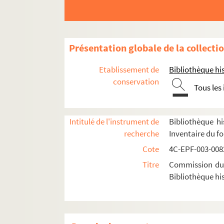
Dossier n° 45
Dossier n° 46
Dossier n° 47
Présentation globale de la collecti
Dossier n° 48
Etablissement de
Bibliothèque his
Dossier n° 50
conservation
Tous les
Dossier n° 51
Dossier n° 52
Dossier n° 54
Intitulé de l'instrument de
Bibliothèque hi
recherche
Inventaire du f
Dossier n° 56
Cote
4C-EPF-003-0082
Dossier n° 57
Titre
Commission du V
Dossier n° 58
Bibliothèque his
Dossier n° 59
Dossier n° 60
Dossier n° 61