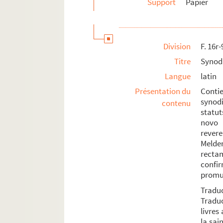
Support
Papier
Division
F. 16r-
Titre
Synoda
Langue
latin
Présentation du
Contie
synodi
contenu
statut
novo 
rever
Melde
recta
confi
promul
Traduc
Traduc
livres
la sai