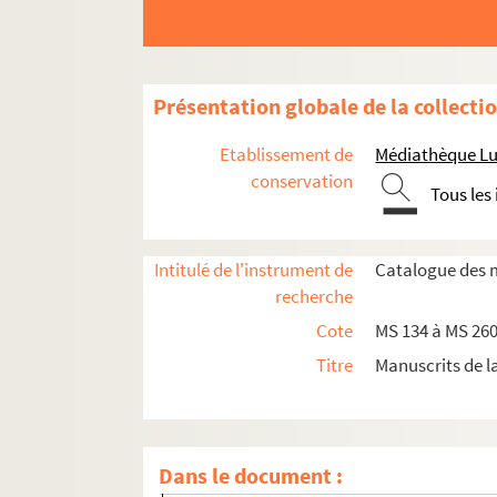
Présentation globale de la collecti
Etablissement de
Médiathèque Lu
conservation
Tous les
Intitulé de l'instrument de
Catalogue des 
recherche
Cote
MS 134 à MS 260 
Titre
Manuscrits de 
Manuscrits de l'évêché et du grand séminaire 
MS 134-P. Horae ad usum Catalaunense
MS 135-P. Livre d'oraisons
Dans le document :
MS 136-P. Statuts synodaux de Meaux