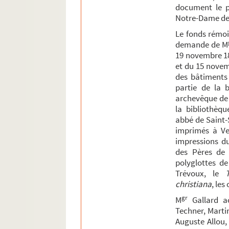
document le pl
Notre-Dame de J
Le fonds rémois
demande de M
19 novembre 180
et du 15 novem
des bâtiments
partie de la b
archevêque de R
la bibliothèqu
abbé de Saint-
imprimés à Ven
impressions d
des Pères de l
polyglottes de
Trévoux, le
christiana
, le
gr
M
Gallard ac
Techner, Martin
Auguste Allou,