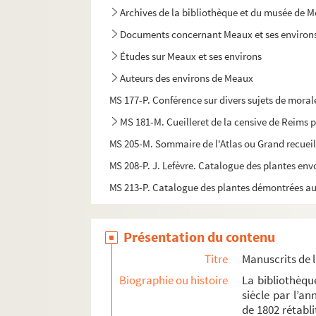
Archives de la bibliothèque et du musée de 
Documents concernant Meaux et ses environ
Études sur Meaux et ses environs
Auteurs des environs de Meaux
MS 177-P. Conférence sur divers sujets de moral
MS 181-M. Cueilleret de la censive de Reims 
MS 205-M. Sommaire de l'Atlas ou Grand recueil 
MS 208-P. J. Lefèvre. Catalogue des plantes env
MS 213-P. Catalogue des plantes démontrées au
MS 242-M. Clef des chiffres de la corresponda
MS 249-M. Geltrudis Arbori. Ros fas professio y
Présentation du contenu
MS 250-P. Ysabeau chronique de France en 4 acte
Titre
Manuscrits de 
MS 253-P. L'estafette
Biographie ou histoire
La bibliothèqu
siècle par l’a
MS 254-P. Lucien Boyer, Dominique Bonnaud. Le
de 1802 rétabli