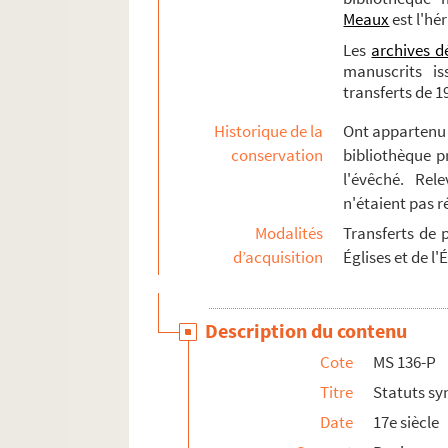
Meaux
est l'hé
Les
archives d
manuscrits is
transferts de 1
Historique de la
Ont appartenu à
conservation
bibliothèque p
l'évêché. Rel
n'étaient pas 
Modalités
Transferts de p
d’acquisition
Églises et de l'
Description du contenu
Cote
MS 136-P
Titre
Statuts s
Date
17e siècle