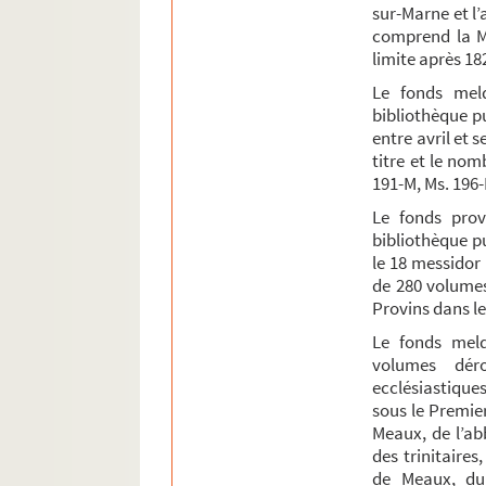
MS 255-P. Manuscrits issus d'imprimés
sur-Marne et l
comprend la Ma
MS 260-M. Table des matières des Fastes et ann
limite après 18
S 56. Copies de statuts synodaux du diocèse
Le fonds meld
S 68. Copie des deux mandements de monseig
bibliothèque p
entre avril et 
Autographes, correspondances et divers
titre et le no
191-M, Ms. 196
Le fonds provi
bibliothèque p
le 18 messidor 
de 280 volumes
Provins dans le
Le fonds meld
volumes déro
ecclésiastique
sous le Premier
Meaux, de l’a
des trinitaire
de Meaux, du 