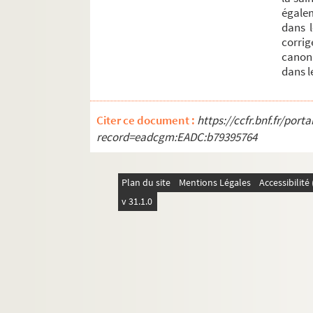
égale
dans 
corrig
canon
dans l
Citer ce document :
https://ccfr.bnf.fr/por
record=eadcgm:EADC:b79395764
Plan du site
Mentions Légales
Accessibilit
v 31.1.0