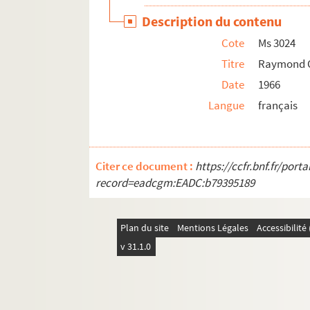
Description du contenu
Cote
Ms 3024
Titre
Raymond 
Date
1966
Langue
français
Citer ce document :
https://ccfr.bnf.fr/por
record=eadcgm:EADC:b79395189
Plan du site
Mentions Légales
Accessibilit
v 31.1.0