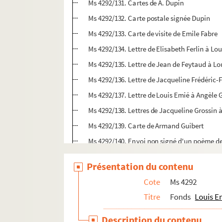
Ms 4292/131. Cartes de A. Dupin
Ms 4292/132. Carte postale signée Dupin
Ms 4292/133. Carte de visite de Emile Fabre
Ms 4292/134. Lettre de Elisabeth Ferlin à Lo
Ms 4292/135. Lettre de Jean de Feytaud à Lo
Ms 4292/136. Lettre de Jacqueline Frédéric-F
Ms 4292/137. Lettre de Louis Emié à Angèle
Ms 4292/138. Lettres de Jacqueline Grossin 
Ms 4292/139. Carte de Armand Guibert
Ms 4292/140. Envoi non signé d'un poème d
Ms 4292/141. Lettre de Anne Huré à Louis Em
Présentation du contenu
Ms 4292/142. Lettre de Pierre Jobit à Louis 
Cote
Ms 4292
Ms 4292/143. Lettre de Denise Laporte-Greno
Titre
Fonds
Louis E
Ms 4292/144. Lettre d'un membre de la réda
Ms 4292/145. Bordereau d'envoi
Description du contenu