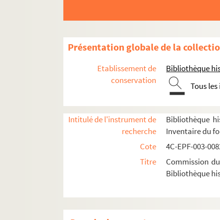
Dossier n° 25 bis
Dossier n° 26
Dossier n° 27
Présentation globale de la collecti
Dossier n° 28
Etablissement de
Bibliothèque his
Dossier n° 29
conservation
Tous les
Dossier n° 30
Dossier n° 31
Dossier n° 32
Intitulé de l'instrument de
Bibliothèque hi
recherche
Inventaire du f
Dossier n° 33
Cote
4C-EPF-003-0082
Dossier n° 34
Titre
Commission du V
Dossier n° 34 bis
Bibliothèque his
Dossier n° 35
Dossier n° 37
Dossier n° 39