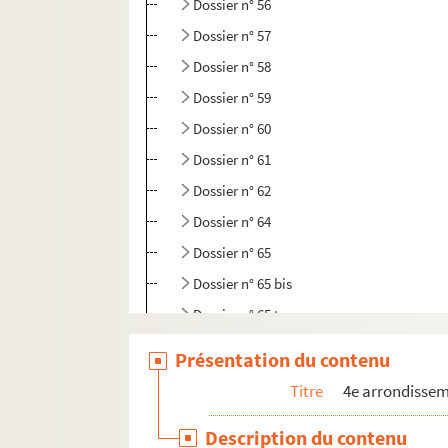
Dossier n° 56
Dossier n° 57
Dossier n° 58
Dossier n° 59
Dossier n° 60
Dossier n° 61
Dossier n° 62
Dossier n° 64
Dossier n° 65
Dossier n° 65 bis
Dossier n° 65 ter
Dossier n° 65 quater
Présentation du contenu
Dossier n° 66
Titre
4e arrondisse
Dossier n° 67
Description du contenu
Dossier n° 68