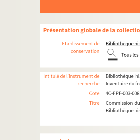
Dossier n° 23
Dossier n° 25
Dossier n° 25 bis
Présentation globale de la collecti
Dossier n° 26
Etablissement de
Bibliothèque his
Dossier n° 27
conservation
Tous les
Dossier n° 28
Dossier n° 29
Intitulé de l'instrument de
Bibliothèque hi
Dossier n° 30
recherche
Inventaire du f
Dossier n° 31
Cote
4C-EPF-003-0082
Dossier n° 32
Titre
Commission du V
Dossier n° 33
Bibliothèque his
Dossier n° 34
Dossier n° 34 bis
Dossier n° 35