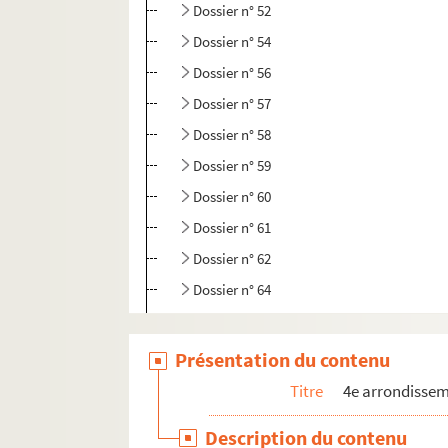
Dossier n° 52
Dossier n° 54
Dossier n° 56
Dossier n° 57
Dossier n° 58
Dossier n° 59
Dossier n° 60
Dossier n° 61
Dossier n° 62
Dossier n° 64
Dossier n° 65
Dossier n° 65 bis
Présentation du contenu
Dossier n° 65 ter
Titre
4e arrondisse
Dossier n° 65 quater
Description du contenu
Dossier n° 66