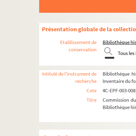
Dossier n° 14
Dossier n° 15
Dossier n° 16
Présentation globale de la collecti
Dossier n° 16 bis
Etablissement de
Bibliothèque his
Dossier n° 17
conservation
Tous les
Dossier n° 17 bis
Dossier n° 17 ter
Intitulé de l'instrument de
Bibliothèque hi
Dossier n° 18
recherche
Inventaire du f
Dossier n° 21
Cote
4C-EPF-003-0082
Dossier n° 21 bis
Titre
Commission du V
Dossier n° 22
Bibliothèque his
Dossier n° 23
Dossier n° 25
Dossier n° 25 bis