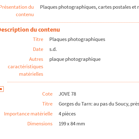
Présentation du
Plaques photographiques, cartes postales et né
contenu
Description du contenu
Titre
Plaques photographiques
Date
s.d.
Autres
plaque photographique
caractéristiques
que pont naturel
matérielles
la Bourgarie
 de Bourgarie
Cote
JOVE 78
ignes
Titre
Gorges du Tarn: au pas du Soucy, près
Importance matérielle
4 pièces
Dimensions
199 x 84 mm