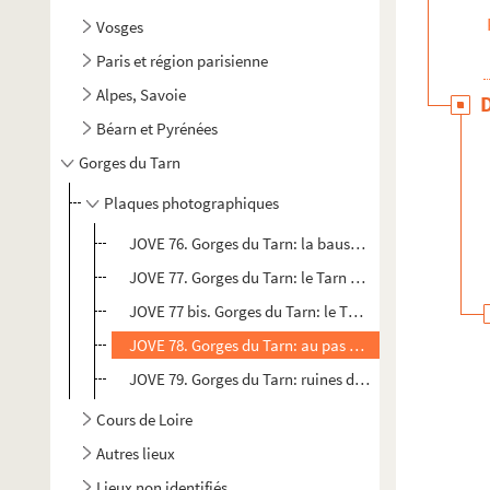
Vosges
Paris et région parisienne
Alpes, Savoie
Béarn et Pyrénées
Gorges du Tarn
Plaques photographiques
JOVE 76. Gorges du Tarn: la bausse del Biel: gigantes
JOVE 77. Gorges du Tarn: le Tarn vu de la fontaine de 
JOVE 77 bis. Gorges du Tarn: le Tarn vu de la fontaine
JOVE 78. Gorges du Tarn: au pas du Soucy, près Les V
JOVE 79. Gorges du Tarn: ruines de Blanquefort
Cours de Loire
Autres lieux
Lieux non identifiés