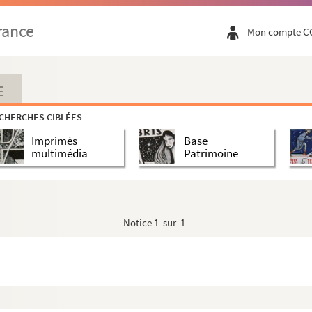
rance
Mon compte C
E
CHERCHES CIBLÉES
Imprimés
Base
multimédia
Patrimoine
Notice
1 sur 1