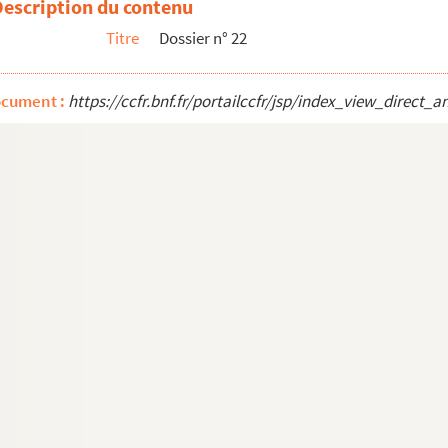
Description du contenu
is. 19-17, quai de Bourbon, immeubles vue depuis le quai de l'Hô...
Titre
Dossier n° 22
ocument :
https://ccfr.bnf.fr/portailccfr/jsp/index_view_dire