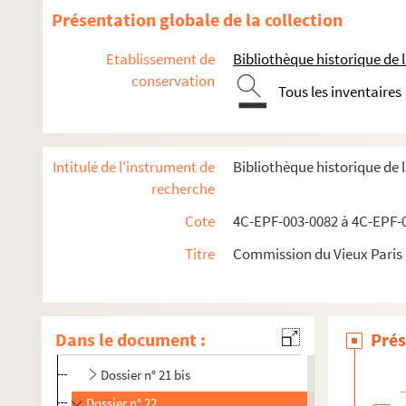
Dossier n° 10
Présentation globale de la collection
Dossier n° 11
Etablissement de
Bibliothèque historique de la
Dossier n° 12
conservation
Tous les inventaires
Dossier n° 13
Dossier n° 14
Dossier n° 15
Intitulé de l'instrument de
Bibliothèque historique de 
Dossier n° 16
recherche
Dossier n° 16 bis
Cote
4C-EPF-003-0082 à 4C-EPF-0
Dossier n° 17
Titre
Commission du Vieux Paris :
Dossier n° 17 bis
Dossier n° 17 ter
Dossier n° 18
Dans le document :
Prés
Dossier n° 21
Dossier n° 21 bis
Dossier n° 22