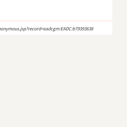
ct_anonymous.jsp?record=eadcgm:EADC:b79393638