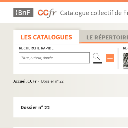
Catalogue collectif de F
1er arrondissement
2e arrondissement
LES CATALOGUES
LE RÉPERTOIR
3e arrondissement
RECHERCHE RAPIDE
RE
4e arrondissement
Dossier n° 1
Dossier n° 3
Dossier n° 4
Accueil CCFr
Dossier n° 22
>
Dossier n° 4 bis
Dossier n° 5
Dossier n° 6
Dossier n° 22
Dossier n° 7
Dossier n° 9